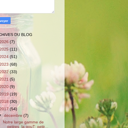
CHIVES DU BLOG
2026
(7)
2025
(11)
2024
(51)
2023
(68)
2022
(33)
2021
(5)
2020
(9)
2019
(19)
2018
(30)
2017
(54)
▼
décembre
(7)
Notre large gamme de
gelées la gouT: gelé...