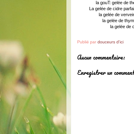
la gouT: gelée de t
La gelée de cidre parfa
la gelée de verve
la gelée de thym
la gelée de 
Publié par
douceurs d'ici
Aucun commentaire:
Enregistrer un comment