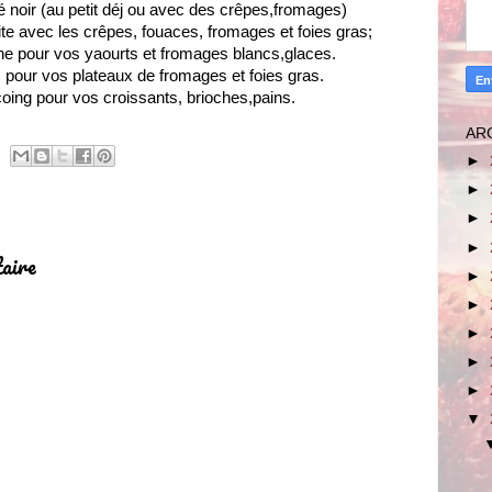
hé noir (au petit déj ou avec des crêpes,fromages)
ite avec les crêpes, fouaces, fromages et foies gras;
ine pour vos yaourts et fromages blancs,glaces.
 pour vos plateaux de fromages et foies gras.
coing pour vos croissants, brioches,pains.
AR
►
►
►
►
aire
►
►
►
►
►
▼