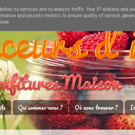
liver its services and to analyze traffic. Your IP address and u
rmance and security metrics to ensure quality of service, gene
buse.
its
Qui sommes-nous ?
Où nous trouver ?
Id