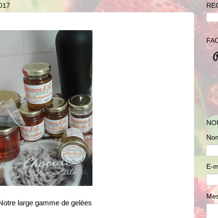
017
RE
FA
NO
No
E-m
Me
Notre large gamme de gelées