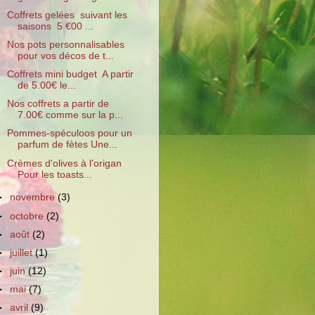
Coffrets gelées suivant les
saisons 5 €00 ...
Nos pots personnalisables
pour vos décos de t...
Coffrets mini budget A partir
de 5.00€ le...
Nos coffrets a partir de
7.00€ comme sur la p...
Pommes-spéculoos pour un
parfum de fètes Une...
Crèmes d'olives à l'origan
Pour les toasts...
►
novembre
(3)
►
octobre
(2)
►
août
(2)
►
juillet
(1)
►
juin
(12)
►
mai
(7)
►
avril
(9)