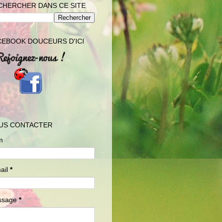
CHERCHER DANS CE SITE
CEBOOK DOUCEURS D'ICI
US CONTACTER
m
ail
*
ssage
*