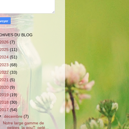
CHIVES DU BLOG
2026
(7)
2025
(11)
2024
(51)
2023
(68)
2022
(33)
2021
(5)
2020
(9)
2019
(19)
2018
(30)
2017
(54)
▼
décembre
(7)
Notre large gamme de
gelées la gouT: gelé...