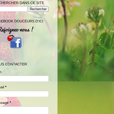
CHERCHER DANS CE SITE
CEBOOK DOUCEURS D'ICI
US CONTACTER
m
ail
*
ssage
*