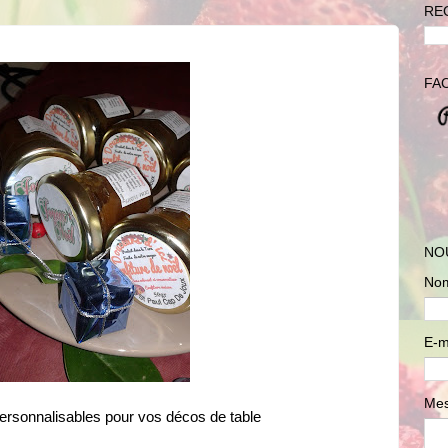
RE
FA
NO
No
E-m
Me
ersonnalisables pour vos décos de table