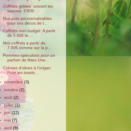
Coffrets gelées suivant les
saisons 5 €00 ...
Nos pots personnalisables
pour vos décos de t...
Coffrets mini budget A partir
de 5.00€ le...
Nos coffrets a partir de
7.00€ comme sur la p...
Pommes-spéculoos pour un
parfum de fètes Une...
Crèmes d'olives à l'origan
Pour les toasts...
►
novembre
(3)
►
octobre
(2)
►
août
(2)
►
juillet
(1)
►
juin
(12)
►
mai
(7)
►
avril
(9)