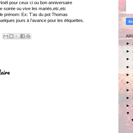
oël pour ceux ci ou bon anniversaire
 soirée ou vive les mariés,etc,etc
le prénom: Ex: T'as du pot Thomas
ques jours à l'avance pour les étiquettes.
AR
►
►
►
►
aire
►
►
►
►
►
▼