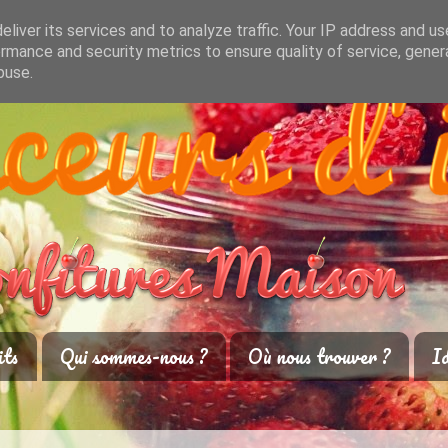
liver its services and to analyze traffic. Your IP address and u
rmance and security metrics to ensure quality of service, gene
buse.
its
Qui sommes-nous ?
Où nous trouver ?
Id