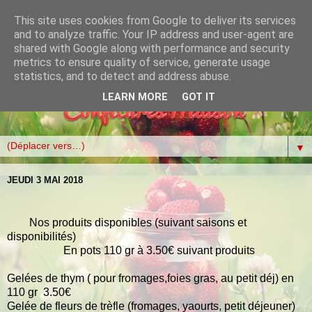
This site uses cookies from Google to deliver its services
and to analyze traffic. Your IP address and user-agent are
shared with Google along with performance and security
metrics to ensure quality of service, generate usage
statistics, and to detect and address abuse.
LEARN MORE
GOT IT
▼
JEUDI 3 MAI 2018
Nos produits disponibles (suivant saisons et
disponibilités)
En pots 110 gr à 3.50€ suivant produits
Gelées de thym ( pour fromages,foies gras, au petit déj) en
110 gr 3.50€
Gelée de fleurs de trèfle (fromages, yaourts, petit déjeuner)