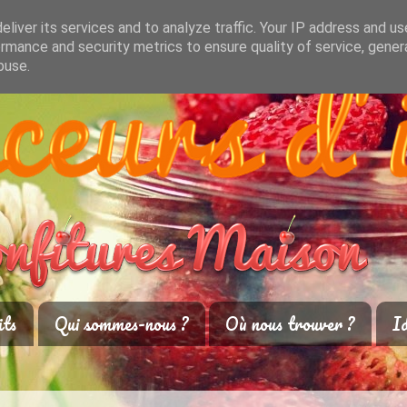
liver its services and to analyze traffic. Your IP address and u
rmance and security metrics to ensure quality of service, gene
buse.
its
Qui sommes-nous ?
Où nous trouver ?
Id