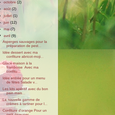
►
octobre
(2)
►
août
(2)
►
juillet
(1)
►
juin
(12)
►
mai
(7)
▼
avril
(9)
Asperges sauvages pour la
préparation de pest...
Idée dessert avec ma
confiture abricot-moji...
Glace maison à la
framboise Avec ma
confitu...
Idée entrée pour un menu
de fêtes Salade v...
Les kits apéritif avec du bon
pain mais...
La nouvelle gamme de
crèmes à tartiner pour l...
Confiture d'orange Pour un
petit déjeuner ...