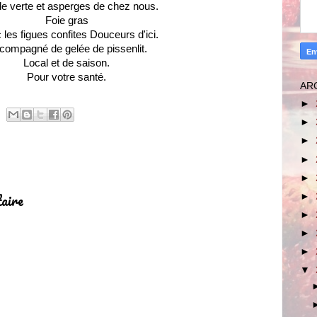
e verte et asperges de chez nous.
Foie gras
les figues confites Douceurs d'ici.
compagné de gelée de pissenlit.
Local et de saison.
Pour votre santé.
AR
►
►
►
►
►
aire
►
►
►
►
▼