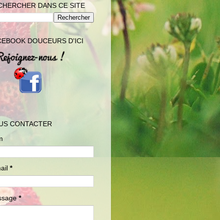
CHERCHER DANS CE SITE
CEBOOK DOUCEURS D'ICI
US CONTACTER
m
ail
*
ssage
*