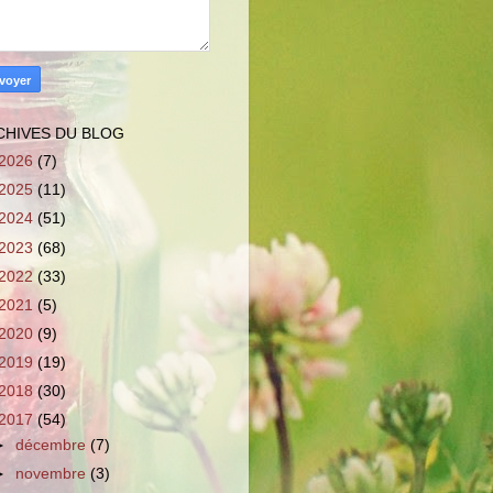
CHIVES DU BLOG
2026
(7)
2025
(11)
2024
(51)
2023
(68)
2022
(33)
2021
(5)
2020
(9)
2019
(19)
2018
(30)
2017
(54)
►
décembre
(7)
►
novembre
(3)