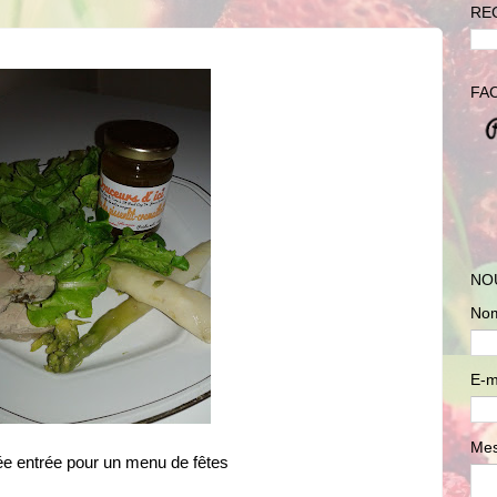
RE
FA
NO
No
E-m
Me
ée entrée pour un menu de fêtes